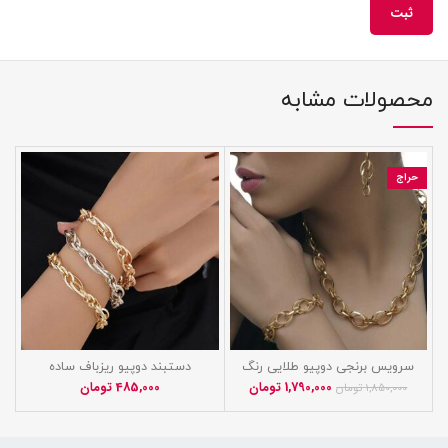
محصولات مشابه
حراج
سرویس برنجی دوپیو طلایی رنگ
دستبند دوپیو ریزباف ساده
100% ثابت تضمینی
1,790,000
تومان
485,000
تومان
1,850,000
تومان