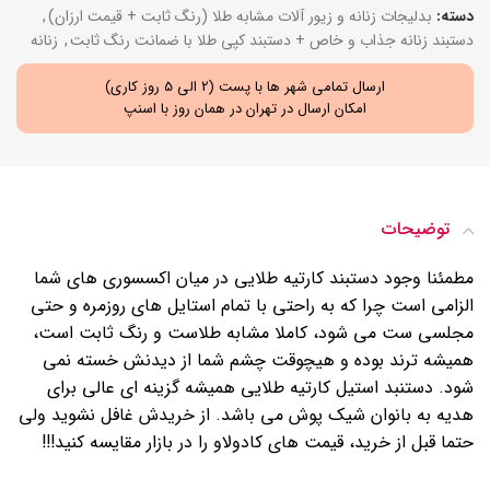
دسته:
بدلیجات زنانه و زیور آلات مشابه طلا (رنگ ثابت + قیمت ارزان)
,
دستبند زنانه جذاب و خاص + دستبند کپی طلا با ضمانت رنگ ثابت
,
زنانه
ارسال تمامی شهر ها با پست (2 الی 5 روز کاری)
امکان ارسال در تهران در همان روز با اسنپ
توضیحات
مطمئنا وجود دستبند کارتیه طلایی در میان اکسسوری های شما
الزامی است چرا که به راحتی با تمام استایل های روزمره و حتی
مجلسی ست می شود، کاملا مشابه طلاست و رنگ ثابت است،
همیشه ترند بوده و هیچوقت چشم شما از دیدنش خسته نمی
شود. دستنبد استیل کارتیه طلایی همیشه گزینه ای عالی برای
هدیه به بانوان شیک پوش می باشد. از خریدش غافل نشوید ولی
حتما قبل از خرید، قیمت های کادولاو را در بازار مقایسه کنید!!!