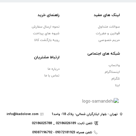
لینک های مفید
راهنمای خرید
سوالات متداول
نحوه ارسال سفارش
قوانین و مقررات
شیوه های پرداخت
حریم خصوصی
رویه بازگشت کالا
شبکه های اجتماعی
ارتباط مشتریان
واتساپ
درباره ما
اینستاگرام
تماس با ما
تلگرام
ایتا
تهران - بلوار ایثارگران شمالی- پلاک 18- واحد1
info@kadolove.com
تلفن ثابت: 02186026189 _ 02186025788
تلفن همراه 09372181923 - 09387196792