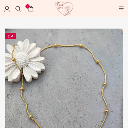
0
حراج