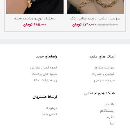
سرویس برنجی دوپیو طلایی رنگ
دستبند دوپیو ریزباف ساده
100% ثابت تضمینی
1,790,000
تومان
485,000
تومان
1,850,000
تومان
لینک های مفید
راهنمای خرید
سوالات متداول
نحوه ارسال سفارش
قوانین و مقررات
شیوه های پرداخت
حریم خصوصی
رویه بازگشت کالا
شبکه های اجتماعی
ارتباط مشتریان
واتساپ
درباره ما
اینستاگرام
تماس با ما
تلگرام
ایتا