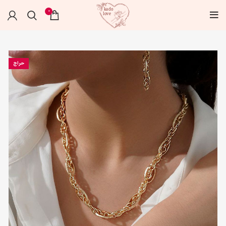
0
حراج