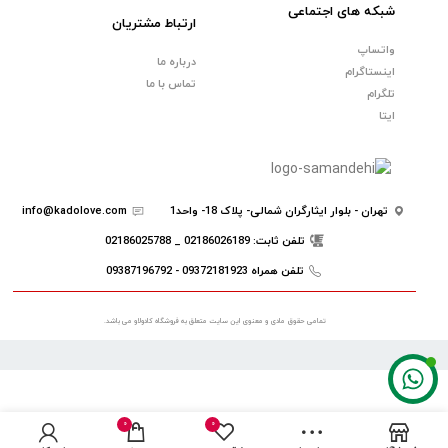
شبکه های اجتماعی
ارتباط مشتریان
واتساپ
درباره ما
اینستاگرام
تماس با ما
تلگرام
ایتا
تهران - بلوار ایثارگران شمالی- پلاک 18- واحد1
info@kadolove.com
تلفن ثابت: 02186026189 _ 02186025788
تلفن همراه 09372181923 - 09387196792
تمامی حقوق مادی و معنوی این سایت متعلق به فروشگاه کادولاو می باشد.
0
0
افزودن به سبد خرید