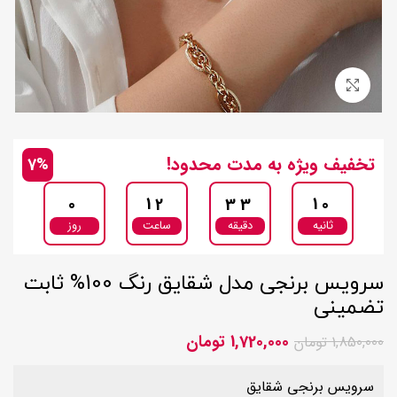
بزرگنمایی تصویر
تخفیف ویژه به مدت محدود!
7%
0
12
33
9
ثانیه
دقیقه
ساعت
روز
سرویس برنجی مدل شقایق رنگ 100% ثابت
تضمینی
1,720,000
تومان
1,850,000
تومان
سرویس برنجی شقایق