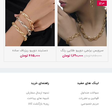
حراج
سرویس برنجی دوپیو طلایی رنگ
دستبند دوپیو ریزباف ساده
100% ثابت تضمینی
1,790,000
تومان
485,000
تومان
1,850,000
تومان
لینک های مفید
راهنمای خرید
سوالات متداول
نحوه ارسال سفارش
قوانین و مقررات
شیوه های پرداخت
حریم خصوصی
رویه بازگشت کالا